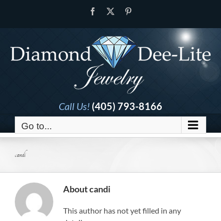
Skip
Facebook
X
Pinterest
to
content
Call Us!
(405) 793-8166
Go to...
candi
About
candi
This author has not yet filled in any