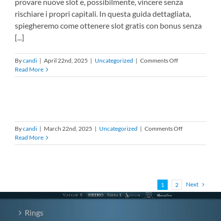
provare nuove slot e, possibilmente, vincere senza
rischiare i propri capitali. In questa guida dettagliata,
spiegheremo come ottenere slot gratis con bonus senza
[...]
on
By
candi
|
April 22nd, 2025
|
Uncategorized
|
Comments Off
Come
Read More
ottenere
slot
gratis
con
bonus
senza
on
By
candi
|
March 22nd, 2025
|
Uncategorized
|
Comments Off
deposito
Read More
per
giocare
subito
Next
1
2
Rings