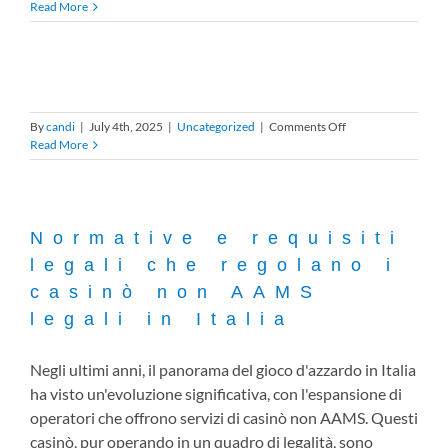
Come
Read More
verificare
la
conformità
AAMS
di
un
on
By
candi
|
July 4th, 2025
|
Uncategorized
|
Comments Off
casinò
Read More
Playtech
per
sicurezza
e
affidabilità
Normative e requisiti
legali che regolano i
casinò non AAMS
legali in Italia
Negli ultimi anni, il panorama del gioco d'azzardo in Italia
ha visto un'evoluzione significativa, con l'espansione di
operatori che offrono servizi di casinò non AAMS. Questi
casinò, pur operando in un quadro di legalità, sono